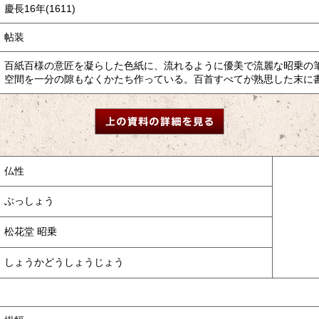
慶長16年(1611)
帖装
百紙百様の意匠を凝らした色紙に、流れるように優美で流麗な昭乗の
空間を一分の隙もなくかたち作っている。百首すべてが熟思した末に書か
仏性
ぶっしょう
松花堂 昭乗
しょうかどうしょうじょう