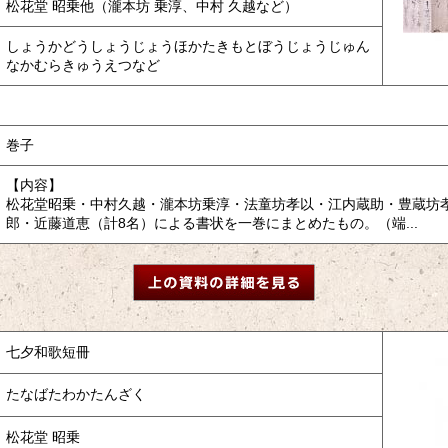
松花堂 昭乗他（瀧本坊 乗淳、中村 久越など）
しょうかどうしょうじょうほかたきもとぼうじょうじゅん
なかむらきゅうえつなど
巻子
【内容】
松花堂昭乗・中村久越・瀧本坊乗淳・法童坊孝以・江内蔵助・豊蔵坊
郎・近藤道恵（計8名）による書状を一巻にまとめたもの。（端...
七夕和歌短冊
たなばたわかたんざく
松花堂 昭乗