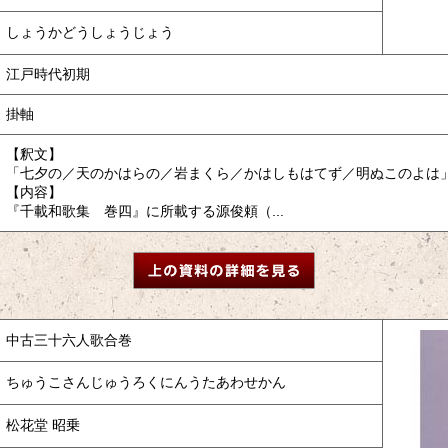
しょうかどうしょうじょう
江戸時代初期
掛軸
【釈文】
「七夕の／天のかはらの／岩まくら／かはしもはてず／明ぬこのよは
【内容】
『千載和歌集 巻四』に所載する源俊頼（...
中古三十六人歌合巻
ちゅうこさんじゅうろくにんうたあわせかん
松花堂 昭乗