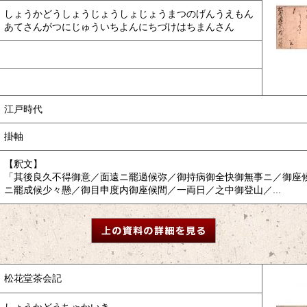
しょうかどうしょうじょうしょじょうまつのげんうえもん
あてさんがつにじゅういちよんにちづけはちまんさん
江戸時代
掛軸
【釈文】
「其後良久不得御意／面遠ニ罷過候弥／御持病御全快御無事ニ／御座
ニ罷成候少々懸／御目申度内御座候間／一両日／之中御登山／...
松花堂茶会記