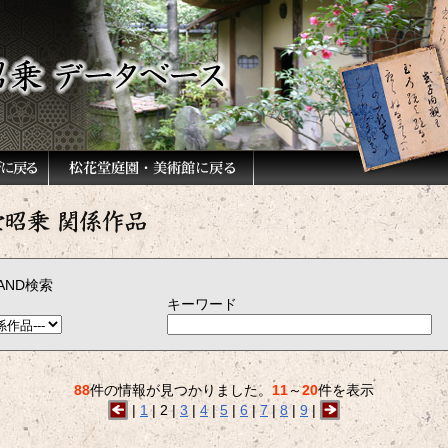
AND検索
キーワード
）
88
件の情報が見つかりました。
11
～
20
件を表示
|
1
|
2
|
3
|
4
|
5
|
6
|
7
|
8
|
9
|