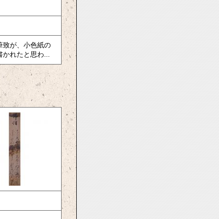
筆致が、小色紙の
れたと思わ...