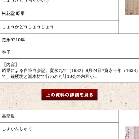
しょうかどうちゃかいき
松花堂 昭乗
しょうかどうしょうじょう
寛永9?10年
巻子
【内容】
昭乗による自筆自会記。寛永九年（1632）9月24日?寛永十年（1633
て、鐘楼坊と瀧本坊で行われた計18会の内容が...
書簡集
しょかんしゅう