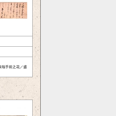
候哉手前之花／盛