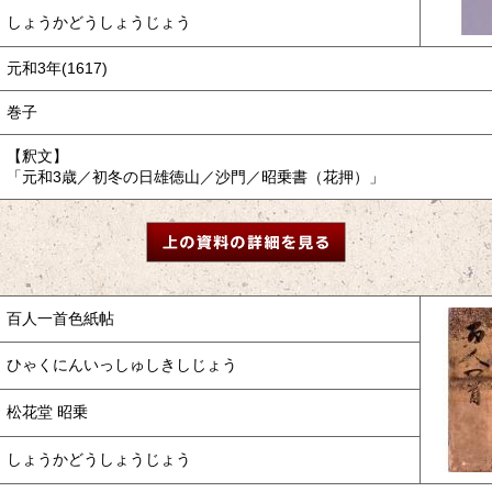
しょうかどうしょうじょう
元和3年(1617)
巻子
【釈文】
「元和3歳／初冬の日雄徳山／沙門／昭乗書（花押）」
百人一首色紙帖
ひゃくにんいっしゅしきしじょう
松花堂 昭乗
しょうかどうしょうじょう