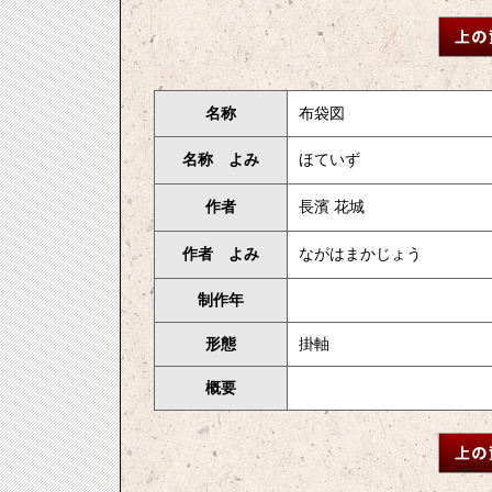
名称
布袋図
名称 よみ
ほていず
作者
長濱 花城
作者 よみ
ながはまかじょう
制作年
形態
掛軸
概要