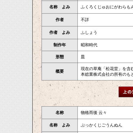
名称 よみ
ふくろくじゅおにがわらも
作者
不詳
作者 よみ
ふしょう
制作年
昭和時代
形態
皿
現在の草庵「松花堂」を含む
概要
本総業株式会社の所有のもと
名称
物格而後 云々
名称 よみ
ぶっかくじごうんぬん