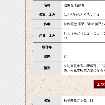
名称
破風瓦 福禄寿
名称 よみ
はふがわらふくろくじゅ
作者
伝松花堂 昭乗 ; 近衛 信尹 ;
しょうかどうしょうじょう
作者 よみ
つ
制作年
形態
瓦
泉坊書院車寄の屋根瓦。「
概要
悦、松花堂昭乗の筆になる
名称
福禄寿鬼瓦文銘々皿