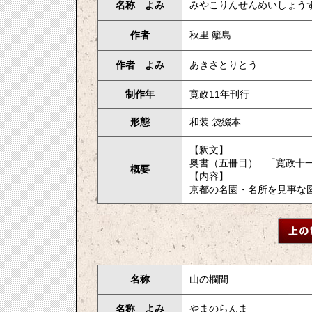
名称 よみ
みやこりんせんめいしょう
作者
秋里 籬島
作者 よみ
あきさとりとう
制作年
寛政11年刊行
形態
和装 袋綴本
【釈文】
奥書（五冊目） : 「寛政
概要
【内容】
京都の名園・名所を見事な図
名称
山の欄間
名称 よみ
やまのらんま