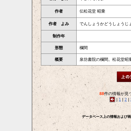
作者
伝松花堂 昭乗
作者 よみ
でんしょうかどうしょうじ
制作年
形態
欄間
概要
泉坊書院の欄間。松花堂昭
88
件の情報が見
|
1
|
2
|
データベース上の情報および画