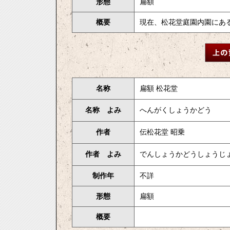
形態
扁額
概要
現在、松花堂庭園内園にあ
名称
扁額 松花堂
名称 よみ
へんがくしょうかどう
作者
伝松花堂 昭乗
作者 よみ
でんしょうかどうしょうじ
制作年
不詳
形態
扁額
概要