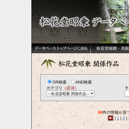
OR検索
AND検索
キ
カテゴリ
（必須）
88
件の情報が見
|
1
|
2
|