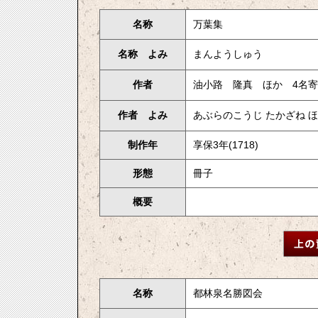
名称
万葉集
名称 よみ
まんようしゅう
作者
油小路 隆真 ほか 4名
作者 よみ
あぶらのこうじ たかざね 
制作年
享保3年(1718)
形態
冊子
概要
名称
都林泉名勝図会