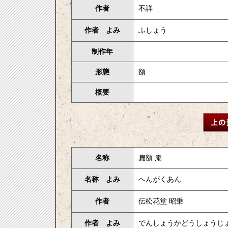
作者
不詳
作者 よみ
ふしょう
制作年
形態
額
概要
名称
扁額 庵
名称 よみ
へんがくあん
作者
伝松花堂 昭乗
作者 よみ
でんしょうかどうしょうじ