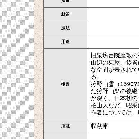
法量
材質
技法
用途
旧泉坊書院座敷の
山辺の東屋、後景
な空間が表されて
る。
狩野山雪（1590
概要
た狩野山楽の後継
が深く、日本初の
柏山人など。昭乗
作者については
収蔵庫
所蔵