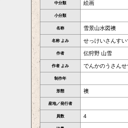
絵画
中分類
小分類
雪景山水図襖
名称
せっけいさんす
名称 よみ
伝狩野 山雪
作者
でんかのうさん
作者 よみ
制作年
襖
形態
産地／発行者
4
員数