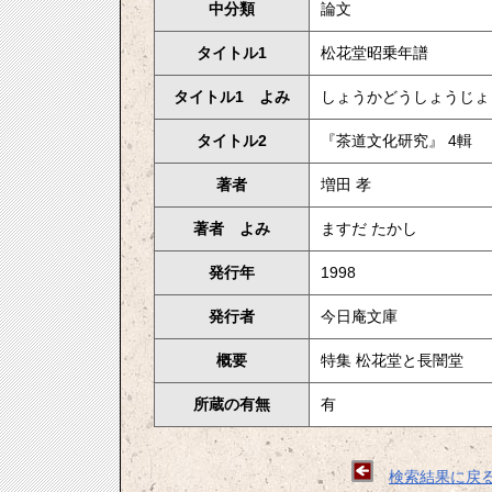
中分類
論文
タイトル1
松花堂昭乗年譜
タイトル1 よみ
しょうかどうしょうじょ
タイトル2
『茶道文化研究』 4輯
著者
増田 孝
著者 よみ
ますだ たかし
発行年
1998
発行者
今日庵文庫
概要
特集 松花堂と長闇堂
所蔵の有無
有
検索結果に戻