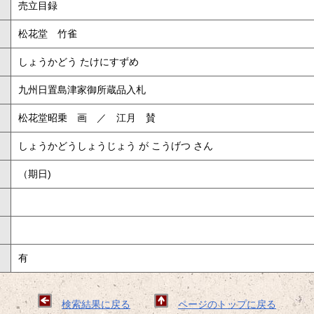
売立目録
松花堂 竹雀
しょうかどう たけにすずめ
九州日置島津家御所蔵品入札
松花堂昭乗 画 ／ 江月 賛
しょうかどうしょうじょう が こうげつ さん
（期日)
有
検索結果に戻る
ページのトップに戻る