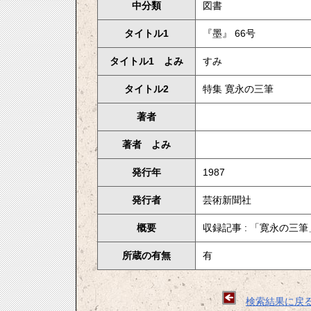
中分類
図書
タイトル1
『墨』 66号
タイトル1 よみ
すみ
タイトル2
特集 寛永の三筆
著者
著者 よみ
発行年
1987
発行者
芸術新聞社
概要
収録記事 : 「寛永の三
所蔵の有無
有
検索結果に戻