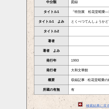
中分類
図録
タイトル1
『特別展 松花堂昭乗—
タイトル1 よみ
とくべつてんしょうかど
タイトル2
著者
著者 よみ
発行年
1993
発行者
大和文華館
概要
収録記事 : 松花堂昭乗
所蔵の有無
有
検索結果に戻