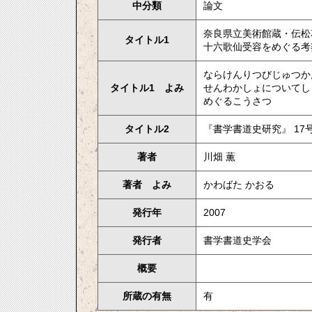
中分類
論文
奈良県立美術館蔵・伝松
タイトル1
十六歌仙受容をめぐる考
ならけんりつびじゅつか
タイトル1 よみ
せんわかしょについてし
めぐるこうさつ
タイトル2
『書学書道史研究』 17
著者
川畑 薫
著者 よみ
かわばた かおる
発行年
2007
発行者
書学書道史学会
概要
所蔵の有無
有